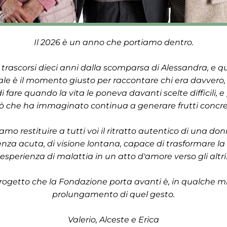
Il 2026 è un anno che portiamo dentro.
trascorsi dieci anni dalla scomparsa di Alessandra, e qu
le è il momento giusto per raccontare chi era davvero, 
di fare quando la vita le poneva davanti scelte difficili, e
iò che ha immaginato continua a generare frutti concret
amo restituire a tutti voi il ritratto autentico di una donn
enza acuta, di visione lontana, capace di trasformare la 
esperienza di malattia in un atto d'amore verso gli altri
ogetto che la Fondazione porta avanti è, in qualche misu
prolungamento di quel gesto.
Valerio, Alceste e Erica