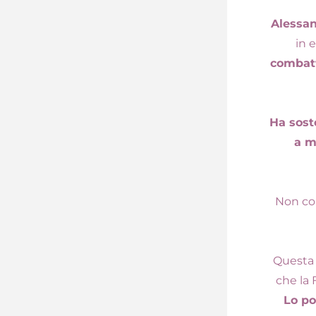
Alessan
in e
combat
Ha soste
a m
Non con
Questa 
che la 
Lo po