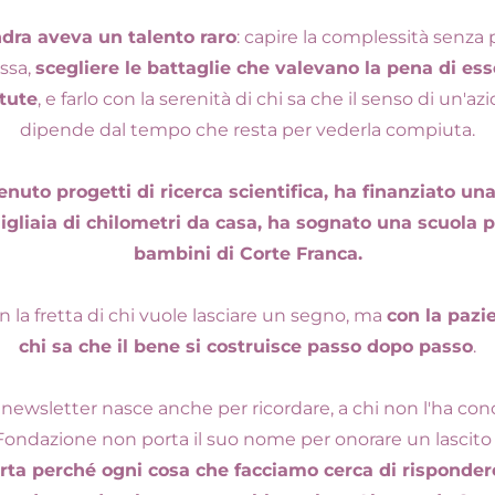
dra aveva un talento raro
: capire la complessità senza p
ssa, 
scegliere le battaglie che valevano la pena di esse
tute
, e farlo con la serenità di chi sa che il senso di un'az
dipende dal tempo che resta per vederla compiuta.
nuto progetti di ricerca scientifica, ha finanziato un
igliaia di chilometri da casa, ha sognato una scuola pe
bambini di Corte Franca.
 la fretta di chi vuole lasciare un segno, ma 
con la pazie
chi sa che il bene si costruisce passo dopo passo
.
newsletter nasce anche per ricordare, a chi non l'ha cono
Fondazione non porta il suo nome per onorare un lascito 
rta perché ogni cosa che facciamo cerca di rispondere 