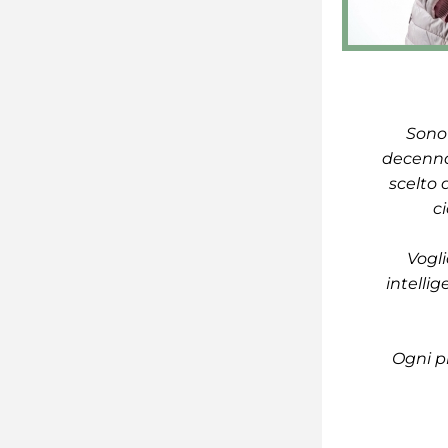
Sono 
decenna
scelto 
c
Vogli
intellig
Ogni pr