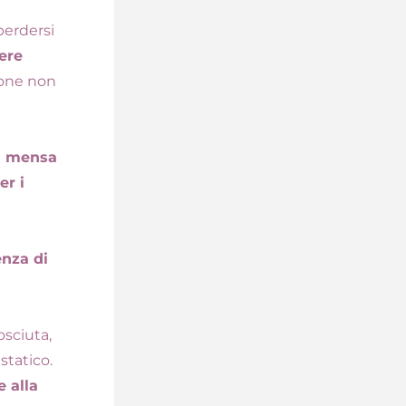
erdersi 
re 
ione non 
a mensa 
r i 
nza di 
sciuta, 
statico.
alla 