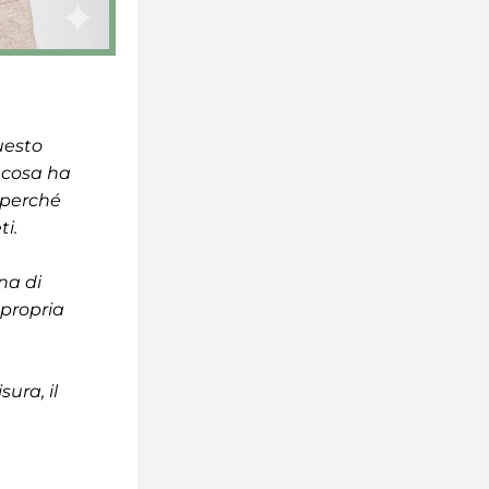
esto 
cosa ha 
 perché 
i.
a di 
propria 
.
ra, il 