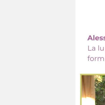
Ales
La l
form